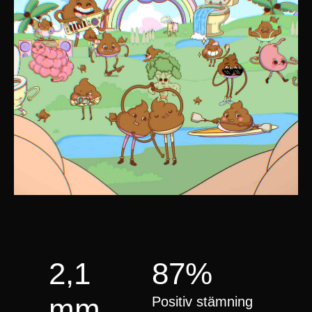
2,1
87%
mm
Positiv stämning