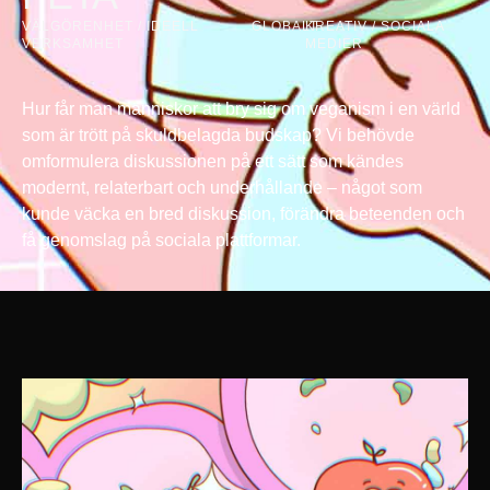
VÄLGÖRENHET / IDEELL
GLOBALT
KREATIV / SOCIALA
VERKSAMHET
MEDIER
Hur får man människor att bry sig om veganism i en värld
som är trött på skuldbelagda budskap? Vi behövde
omformulera diskussionen på ett sätt som kändes
modernt, relaterbart och underhållande – något som
kunde väcka en bred diskussion, förändra beteenden och
få genomslag på sociala plattformar.