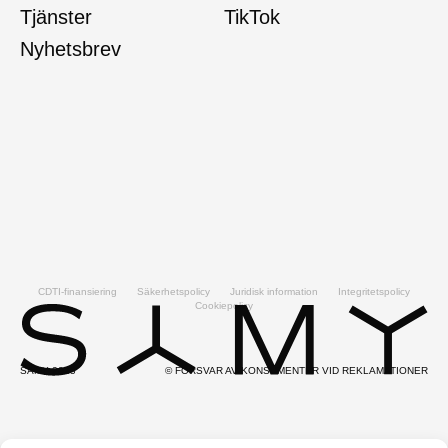
Tjänster
TikTok
Nyhetsbrev
CDTI-finansiering
Säkerhetspolicy
Juridisk information
Integritetspolicy
Cookiepolicy
SAMY 2025
© FÖRSVAR AV KONSUMENTER VID REKLAMATIONER