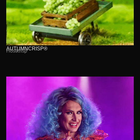
AUTUMNCRISP®
Höstkrisp