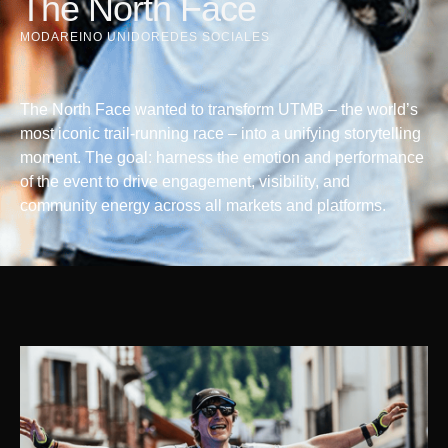
The North Face
MODA
REINO UNIDO
REDES SOCIALES
The North Face wanted to transform UTMB – the world’s
most iconic trail-running race – into a unifying storytelling
moment. The goal: harness the emotion and performance
of the event to drive engagement, visibility, and
community energy across all markets and platforms.